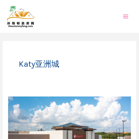
跳
至
内
容
Katy亚洲城