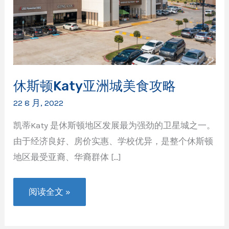
休斯顿Katy亚洲城美食攻略
22 8 月, 2022
凯蒂Katy 是休斯顿地区发展最为强劲的卫星城之一。
由于经济良好、房价实惠、学校优异，是整个休斯顿
地区最受亚裔、华裔群体 […]
休
阅读全文 »
斯
顿
Katy
亚