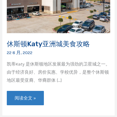
休斯顿Katy亚洲城美食攻略
22 8 月, 2022
凯蒂Katy 是休斯顿地区发展最为强劲的卫星城之一。
由于经济良好、房价实惠、学校优异，是整个休斯顿
地区最受亚裔、华裔群体 […]
休
阅读全文 »
斯
顿
Katy
亚