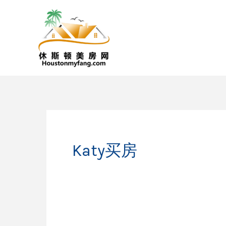
跳
至
内
容
Katy买房