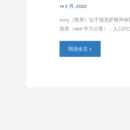
14 5 月, 2022
Katy（凯蒂）位于德克萨斯州休
英里（469 平方公里），人口约为4
休
阅读全文 »
斯
顿
买
房，
华
人
购
房
热
门
地
区
之
Katy