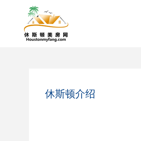
跳
至
内
容
休斯顿介绍