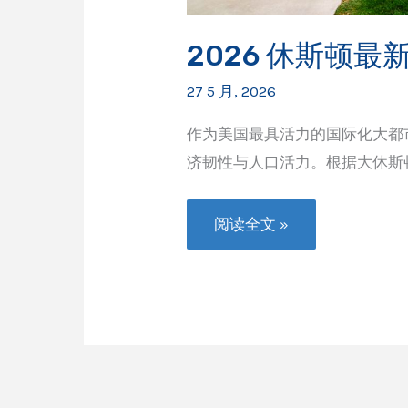
2026 休斯顿最
27 5 月, 2026
作为美国最具活力的国际化大都市
济韧性与人口活力。根据大休斯顿合伙
2026
阅读全文 »
休
斯
顿
最
新
发
展
现
状