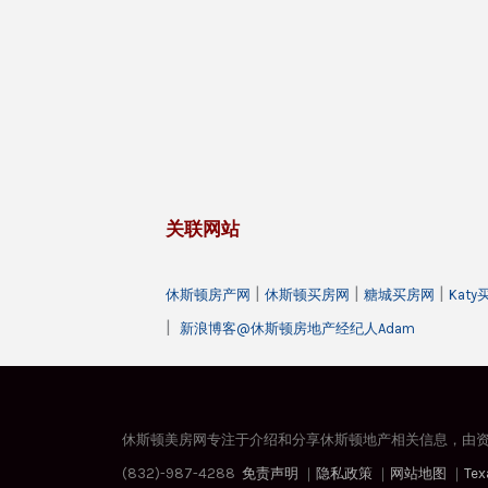
关联网站
|
|
|
休斯顿房产网
休斯顿买房网
糖城买房网
Kat
|
新浪博客@休斯顿房地产经纪人Adam
休斯顿美房网专注于介绍和分享休斯顿地产相关信息，由资深
(832)-987-4288
免责声明
｜
隐私政策
｜
网站地图
｜
Tex