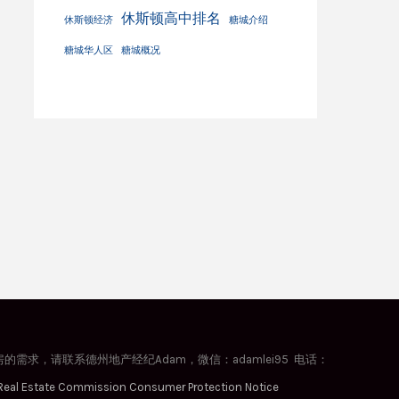
休斯顿高中排名
休斯顿经济
糖城介绍
糖城华人区
糖城概况
，请联系德州地产经纪Adam，微信：adamlei95 电话：
Real Estate Commission Consumer Protection Notice