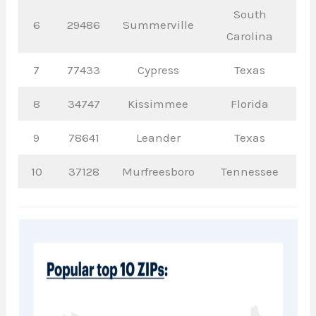
South
6
29486
Summerville
Carolina
7
77433
Cypress
Texas
8
34747
Kissimmee
Florida
9
78641
Leander
Texas
10
37128
Murfreesboro
Tennessee