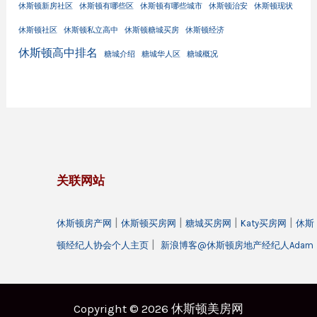
休斯顿新房社区
休斯顿有哪些区
休斯顿有哪些城市
休斯顿治安
休斯顿现状
休斯顿社区
休斯顿私立高中
休斯顿糖城买房
休斯顿经济
休斯顿高中排名
糖城介绍
糖城华人区
糖城概况
关联网站
|
|
|
|
休斯顿房产网
休斯顿买房网
糖城买房网
Katy买房网
休斯
|
顿经纪人协会个人主页
新浪博客@休斯顿房地产经纪人Adam
Copyright © 2026 休斯顿美房网