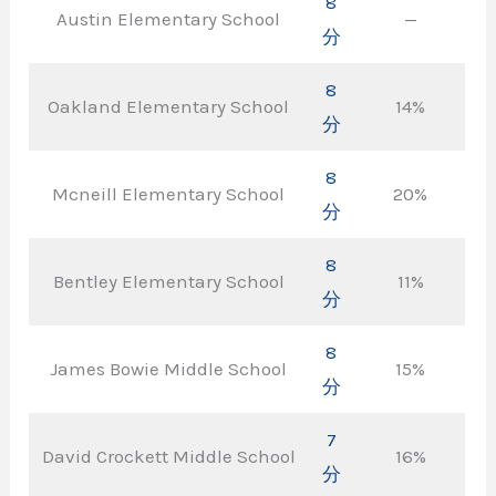
8
Austin Elementary School
—
分
8
Oakland Elementary School
14%
分
8
Mcneill Elementary School
20%
分
8
Bentley Elementary School
11%
分
8
James Bowie Middle School
15%
分
7
David Crockett Middle School
16%
分