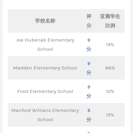
评
亚裔学生
学校名称
分
比例
Joe Hubenak Elementary
9
14%
School
分
9
Madden Elementary School
66%
分
9
Frost Elementary School
10%
分
Manford Willians Elementary
9
15%
School
分