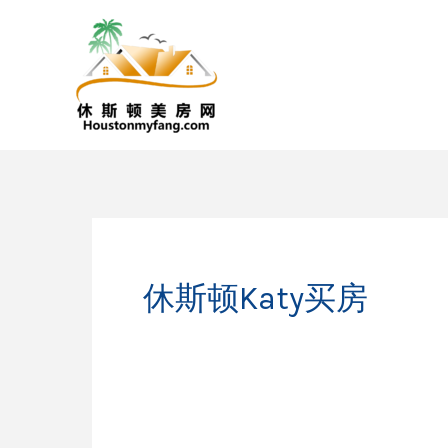
跳
至
内
容
休斯顿Katy买房