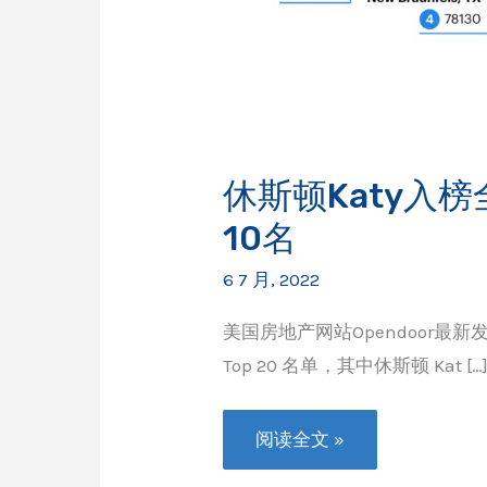
休斯顿Katy入
10名
6 7 月, 2022
美国房地产网站Opendoor最新
Top 20 名单，其中休斯顿 Kat […
休
阅读全文 »
斯
顿