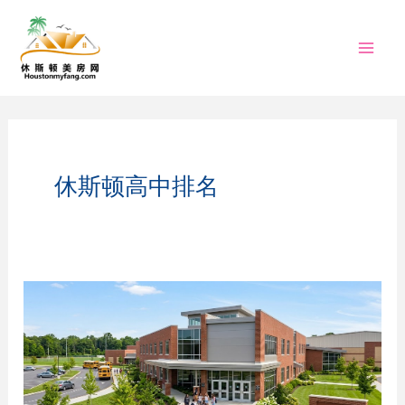
跳
至
内
容
休斯顿高中排名