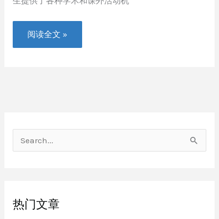
生提供了各种学术和课外活动机
2023
阅读全文 »
年
最
新
休
斯
顿
高
中
排
名
(公
立)
搜
索
：
热门文章