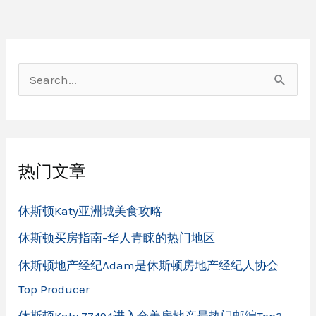
购
房
热
门
地
区
搜
之
糖
索
城
：
热门文章
休斯顿Katy亚洲城美食攻略
休斯顿买房指南-华人青睐的热门地区
休斯顿地产经纪Adam是休斯顿房地产经纪人协会
Top Producer
休斯顿Katy 77494进入全美房地产最热门邮编Top3