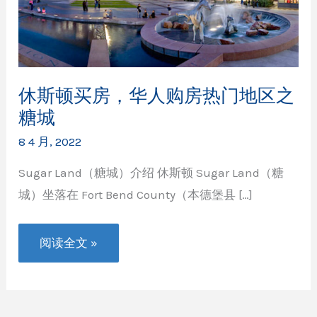
休斯顿买房，华人购房热门地区之
糖城
8 4 月, 2022
Sugar Land（糖城）介绍 休斯顿 Sugar Land（糖
城）坐落在 Fort Bend County（本德堡县 […]
休
阅读全文 »
斯
顿
买
房，
华
人