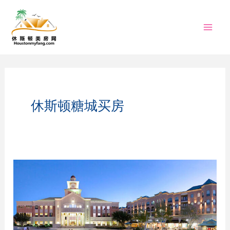
跳
至
内
容
休斯顿糖城买房