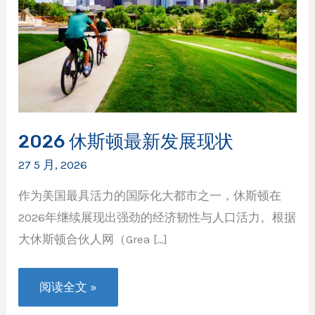
2026 休斯顿最新发展现状
27 5 月, 2026
作为美国最具活力的国际化大都市之一，休斯顿在
2026年继续展现出强劲的经济韧性与人口活力。根据
大休斯顿合伙人网（Grea […]
2026
阅读全文 »
休
斯