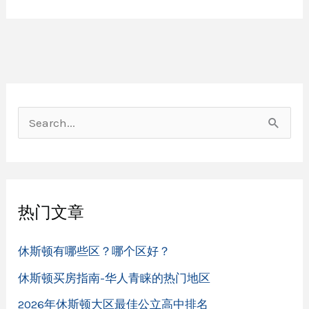
顿
最
新
发
展
现
状
搜
索
：
热门文章
休斯顿有哪些区？哪个区好？
休斯顿买房指南-华人青睐的热门地区
2026年休斯顿大区最佳公立高中排名