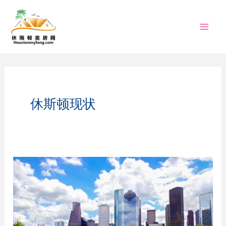
跳
至
内
容
休斯顿现状