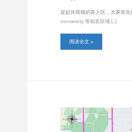
提起休斯顿的富人区，大家首先想到的是 
University 等知名区域 […]
几
阅读全文 »
个
不
为
大
众
熟
知
的
休
斯
顿
富
人
区