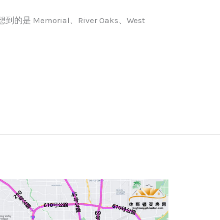
Memorial、River Oaks、West