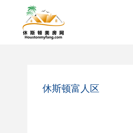
跳
至
内
容
休斯顿富人区