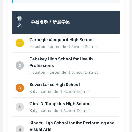
排
学校名称 / 所属学区
名
Carnegie Vanguard High School
1
Houston Independent School District
Debakey High School for Health
Professions
2
Houston Independent School District
Seven Lakes High School
3
Katy Independent School District
Obra D. Tompkins High School
4
Katy Independent School District
Kinder High School for the Performing and
Visual Arts
5